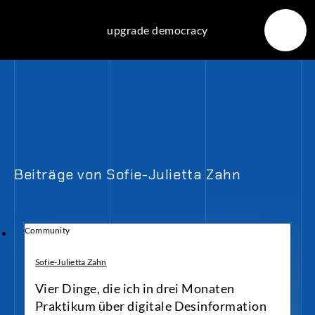
Skip
to
upgrade democracy
content
Beiträge von Sofie-Julietta Zahn
Community
Sofie-Julietta Zahn
Vier Dinge, die ich in drei Monaten
Praktikum über digitale Desinformation